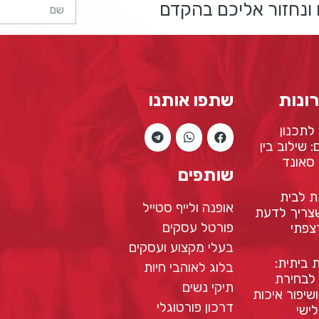
ונחזור אליכם בהקדם
ונות
שתפו אותנו
לתכנון
 שילוב בין
, סאונד
שותפים
 לבית
אופנה ולייף סטייל
שצריך לדעת
פורטל עסקים
צפתי
בעלי מקצוע ועסקים
ביתית:
בלוג לאוהבי חיות
לבחירת
תיקי נשים
שיפור איכות
דרכון פורטוגלי
ישי