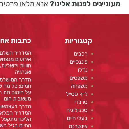
מעוניינים לפנות אלינו?
אנא מלאו פרטים 
כתבות אחר
קטגוריות
המדריך השלם 
רכבים
אירועים מנצחים:
פיננסיים
חוויות ויזואליות
נדלן
ואנרגיה
משפטים
הדרך המושלמת
משפחה
חמים: כל מה 
על חימום תת ר
לייף סטייל
משאבות חום
טרנדי
הדרך לעצמאות 
טכנולוגיה
המדריך המלא 
בעלי חיים
הליכון מתקפל ו
החיים בגיל השל
אינטרנט