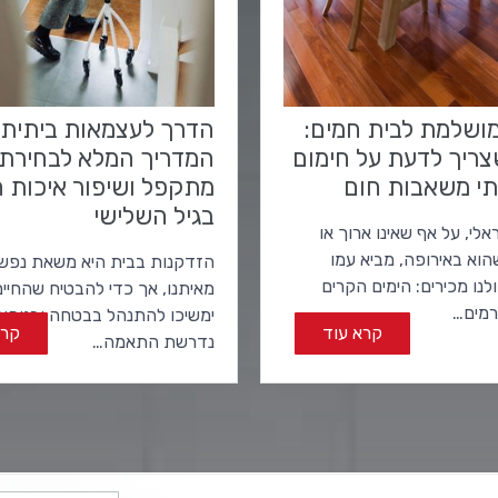
ושלמת לבית חמים:
הדרך לעצמאות ביתית:
צריך לדעת על חימום
המדריך המלא לבחירת 
י משאבות חום
מתקפל ושיפור איכות ה
בגיל השלישי
לי, על אף שאינו ארוך או
שהוא באירופה, מביא עמו
הזדקנות בבית היא משאת נפשם
נו מכירים: הימים הקרים
מאיתנו, אך כדי להבטיח שהחיי
רמים…
ימשיכו להתנהל בבטחה ובנוחות
קרא עוד
קרא
נדרשת התאמה…