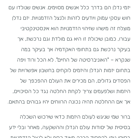
יזמי נדלן הם בדרך כלל אנשים מסוימים. אנשים שנולדו עם
חוש עסקי עמוק ויודעים לזהות ולנצל הזדמנויות. יזם נדלן
מוצלח זה מישהו שזיהוי הזדמנויות הוא אינסטינקטיבי
עבורו, כמובן שיכולת זו היא גם מולדת וגם נרכשת, אך
בעיקר נרכשת גם בתחומי האקדמיה אך בעיקר במה
שנקרא – "האוניברסיטה של החיים". לא הכל ורוד ויפה
בתחום יזמות הנדלן והיזמים לוקחים בחשבון אפשרויות של
הפסדים גדולים, הם מכירים את העולם ההפכפך של
היזמות ושלפעמים צריך לקחת החלטה נגד כל הסיכויים,
אך אם ההחלטה תהיה נכונה הרווחים יהיו גבוהים בהתאם.
ברור שמי שניגש לעולם היזמות כדאי שירכוש השכלה
בסיסית של יסודות עולם הנדלן וההשקעה, מאחר ובלי ידע
בסיסי ניתן להפסיד הרבה מאוד כסף ולא לנצל הזדמנויות